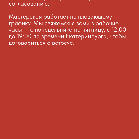
Я согласен (на) с обработкой моих персональных
данных в соответствии с
Политикой обработки
персональных данных
Отправить
КОНТАКТЫ
Телефон: +7 (982) 629-57-19
Email: obojgoose@mail.ru
*
Подпишитесь на наши каналы,
чтобы быть в курсе последних новостей,
акций и событий
СЗ Беляева Карина Евгеньевна